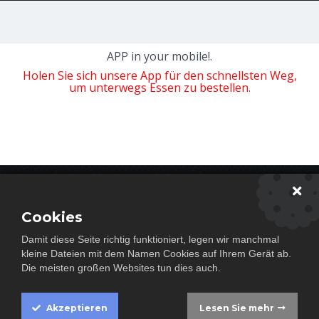
APP in your mobile!.
Holen Sie sich unsere App für den schnellsten Weg,
um unterwegs Essen zu bestellen.
Newsletter abonieren
Cookies
Damit diese Seite richtig funktioniert, legen wir manchmal
Abonnieren
kleine Dateien mit dem Namen Cookies auf Ihrem Gerät ab.
Die meisten großen Websites tun dies auch.
Akzeptieren
Lesen Sie mehr
Impressum
Cookie